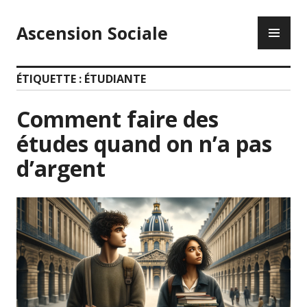
Accéder
ME
au
Ascension Sociale
PR
contenu
principal
ÉTIQUETTE :
ÉTUDIANTE
Comment faire des
études quand on n’a pas
d’argent