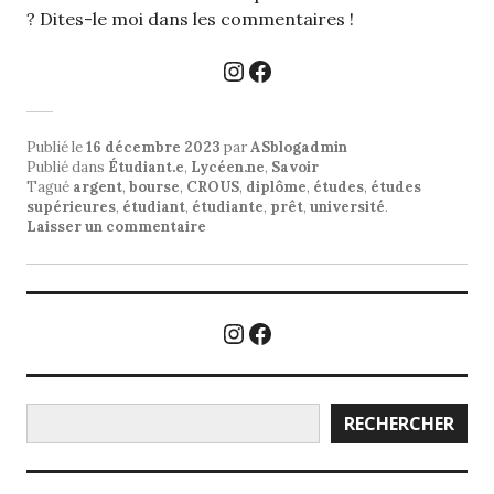
? Dites-le moi dans les commentaires !
Instagram
Facebook
Publié le
16 décembre 2023
par
ASblogadmin
Publié dans
Étudiant.e
,
Lycéen.ne
,
Savoir
Tagué
argent
,
bourse
,
CROUS
,
diplôme
,
études
,
études
supérieures
,
étudiant
,
étudiante
,
prêt
,
université
.
Laisser un commentaire
Instagram
Facebook
Rechercher
RECHERCHER