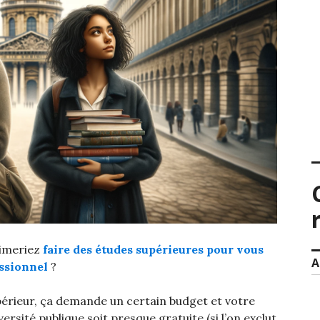
aimeriez
faire des études supérieures pour vous
A
essionnel
?
périeur, ça demande un certain budget et votre
iversité publique soit presque gratuite (si l’on exclut