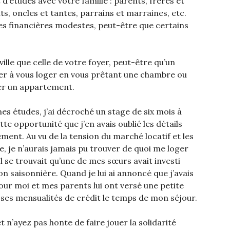
 d’études avec votre famille : parents, frères et
s, oncles et tantes, parrains et marraines, etc.
s financières modestes, peut-être que certains
ville que celle de votre foyer, peut-être qu’un
er à vous loger en vous prêtant une chambre ou
ver un appartement.
 études, j’ai décroché un stage de six mois à
te opportunité que j’en avais oublié les détails
ent. Au vu de la tension du marché locatif et les
le, je n’aurais jamais pu trouver de quoi me loger
se trouvait qu’une de mes sœurs avait investi
n saisonnière. Quand je lui ai annoncé que j’avais
pour moi et mes parents lui ont versé une petite
ses mensualités de crédit le temps de mon séjour.
t n’ayez pas honte de faire jouer la solidarité