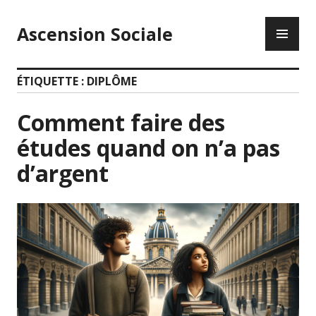
Accéder
ME
au
Ascension Sociale
PR
contenu
principal
ÉTIQUETTE :
DIPLÔME
Comment faire des
études quand on n’a pas
d’argent