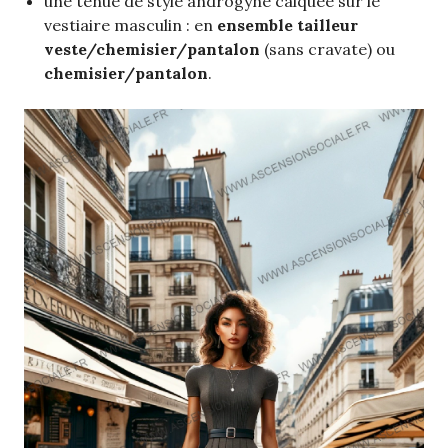
une tenue de style androgyne calquée sur le
vestiaire masculin : en
ensemble tailleur
veste/chemisier/pantalon
(sans cravate) ou
chemisier/pantalon
.