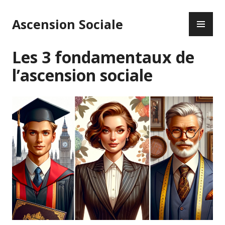
Accéder
ME
au
Ascension Sociale
PR
contenu
principal
Les 3 fondamentaux de
l’ascension sociale