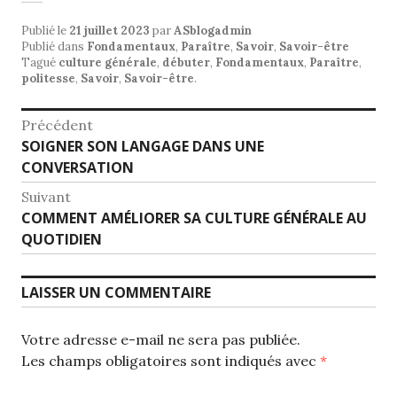
Publié le
21 juillet 2023
par
ASblogadmin
Publié dans
Fondamentaux
,
Paraître
,
Savoir
,
Savoir-être
Tagué
culture générale
,
débuter
,
Fondamentaux
,
Paraître
,
politesse
,
Savoir
,
Savoir-être
.
Navigation
Précédent
Article
SOIGNER SON LANGAGE DANS UNE
de
précédent :
CONVERSATION
l’article
Suivant
Article
COMMENT AMÉLIORER SA CULTURE GÉNÉRALE AU
Suivant:
QUOTIDIEN
LAISSER UN COMMENTAIRE
Votre adresse e-mail ne sera pas publiée.
Les champs obligatoires sont indiqués avec
*