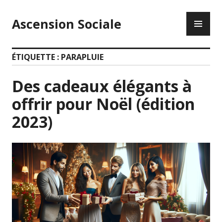
Accéder
ME
au
Ascension Sociale
PR
contenu
principal
ÉTIQUETTE :
PARAPLUIE
Des cadeaux élégants à
offrir pour Noël (édition
2023)