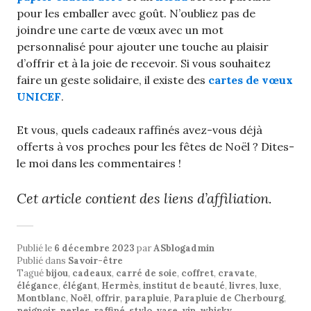
pour les emballer avec goût. N’oubliez pas de
joindre une carte de vœux avec un mot
personnalisé pour ajouter une touche au plaisir
d’offrir et à la joie de recevoir. Si vous souhaitez
faire un geste solidaire, il existe des
cartes de vœux
UNICEF
.
Et vous, quels cadeaux raffinés avez-vous déjà
offerts à vos proches pour les fêtes de Noël ? Dites-
le moi dans les commentaires !
Cet article contient des liens d’affiliation.
Publié le
6 décembre 2023
par
ASblogadmin
Publié dans
Savoir-être
Tagué
bijou
,
cadeaux
,
carré de soie
,
coffret
,
cravate
,
élégance
,
élégant
,
Hermès
,
institut de beauté
,
livres
,
luxe
,
Montblanc
,
Noël
,
offrir
,
parapluie
,
Parapluie de Cherbourg
,
peignoir
,
perles
,
raffiné
,
stylo
,
vase
,
vin
,
whisky
.