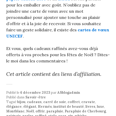
pour les emballer avec goût. N’oubliez pas de
joindre une carte de vœux avec un mot
personnalisé pour ajouter une touche au plaisir
d’offrir et à la joie de recevoir. Si vous souhaitez
faire un geste solidaire, il existe des
cartes de vœux
UNICEF
.
Et vous, quels cadeaux raffinés avez-vous déjà
offerts à vos proches pour les fêtes de Noël ? Dites-
le moi dans les commentaires !
Cet article contient des liens d’affiliation.
Publié le
6 décembre 2023
par
ASblogadmin
Publié dans
Savoir-être
Tagué
bijou
,
cadeaux
,
carré de soie
,
coffret
,
cravate
,
élégance
,
élégant
,
Hermès
,
institut de beauté
,
livres
,
luxe
,
Montblanc
,
Noël
,
offrir
,
parapluie
,
Parapluie de Cherbourg
,
peignoir
,
perles
,
raffiné
,
stylo
,
vase
,
vin
,
whisky
.