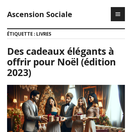
Accéder
ME
au
Ascension Sociale
PR
contenu
principal
ÉTIQUETTE :
LIVRES
Des cadeaux élégants à
offrir pour Noël (édition
2023)