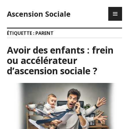
Accéder
ME
au
Ascension Sociale
PR
contenu
principal
ÉTIQUETTE :
PARENT
Avoir des enfants : frein
ou accélérateur
d’ascension sociale ?