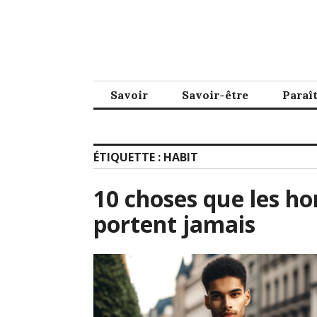
Accéder
au
contenu
principal
Savoir
Savoir-être
Paraî
ÉTIQUETTE :
HABIT
10 choses que les h
portent jamais