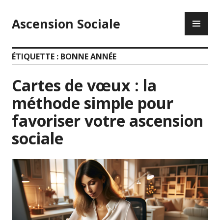
Accéder
ME
au
Ascension Sociale
PR
contenu
principal
ÉTIQUETTE :
BONNE ANNÉE
Cartes de vœux : la
méthode simple pour
favoriser votre ascension
sociale